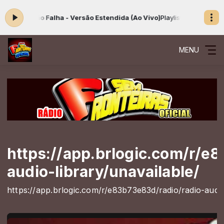
 Não Falha - Versão Estendida (Ao Vivo)
Playlist Gospel das 00:00 às
MENU
https://app.brlogic.com/r/e
audio-library/unavailable/
https://app.brlogic.com/r/e83b73e83d/radio/radio-audio