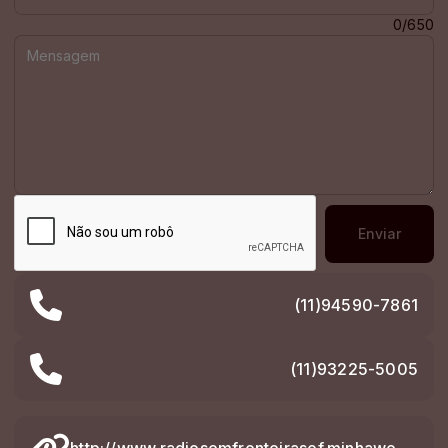
Mensagem:
0/650
Enviar
(11)94590-7861
(11)93225-5005
http://www.radiosemfronteirasof.minhawebradio.net