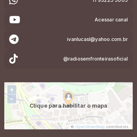
Acessar canal
ivanlucasl@yahoo.com.br
@radiosemfronteirasoficial
+
−
Clique para habilitar o mapa
©
OpenStreetMap
contributors.