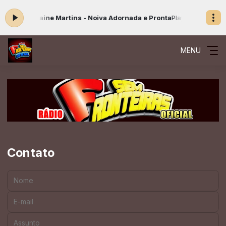
 agora: Elaine Martins - Noiva Adornada e Pronta
Playlist Gospel das
MENU
Contato
Nome:
E-mail:
Assunto: