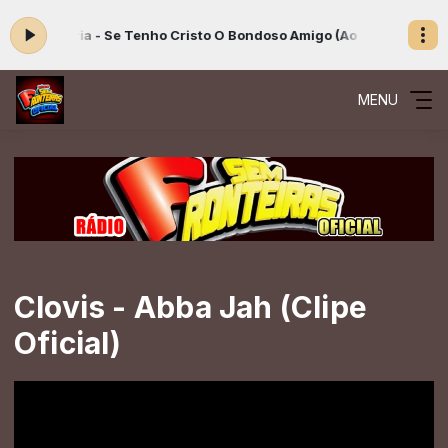
lia Vitória - Se Tenho Cristo O Bondoso Amigo (Ao Vivo)
Playlist Go
MENU
Clovis - Abba Jah (Clipe
Oficial)