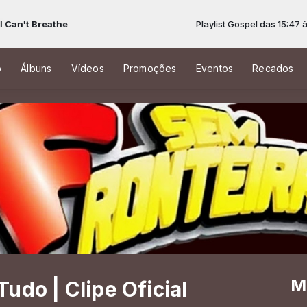
't Breathe
Playlist Gospel das 15:47 às 00
o
Álbuns
Vídeos
Promoções
Eventos
Recados
M
udo | Clipe Oficial