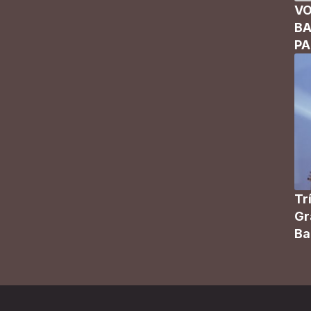
VO
BA
P
Tr
Gr
Ba