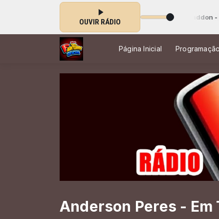
st Gospel das 15:47 às 00:00 -
Tocando agora: Deitrick Haddon - I Can
OUVIR RÁDIO
Página Inicial
Programaçã
Anderson Peres - Em T