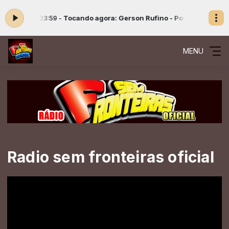
22:00 às 23:59 -
Tocando agora: Gerson Rufino - Porque Ele Vive
Lou
MENU
Radio sem fronteiras oficial