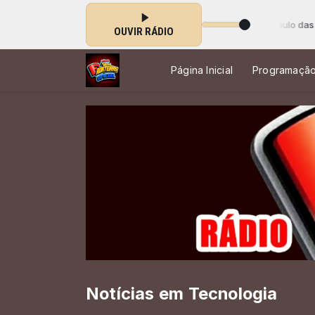
or e Adoração a Deus com Paulo Tavares (Estúdio 03) São Paulo das 00:
OUVIR RÁDIO
Página Inicial
Programaçã
Notícias em Tecnologia