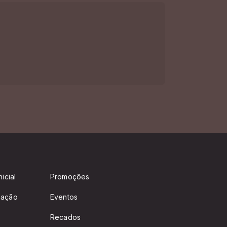
icial
Promoções
mação
Eventos
Recados