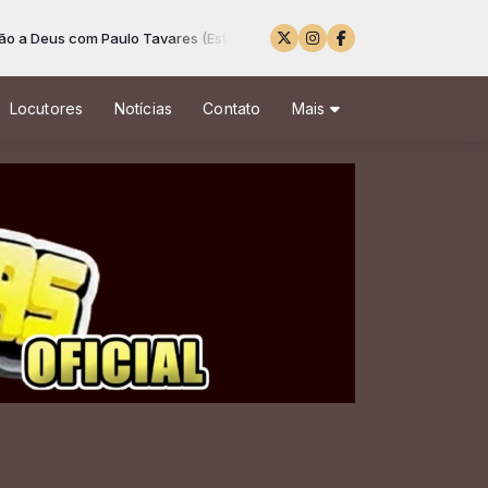
 Deus com Paulo Tavares (Estúdio 03) São Paulo das 00:00 às 16:00 -
T
Locutores
Notícias
Contato
Mais