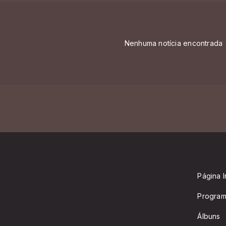
Nenhuma notícia encontrada
Página In
Progra
Álbuns