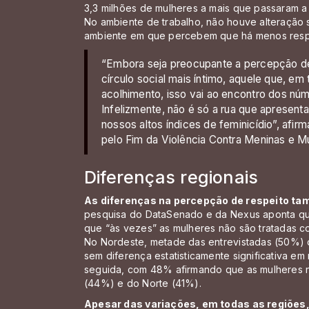
3,3 milhões de mulheres a mais que passaram a 
No ambiente de trabalho, não houve alteração
ambiente em que percebem que há menos resp
“Embora seja preocupante a percepção de
círculo social mais íntimo, aquele que, e
acolhimento, isso vai ao encontro dos núm
Infelizmente, não é só a rua que apresen
nossos altos índices de feminicídio”, afirm
pelo Fim da Violência Contra Meninas e Mul
Diferenças regionais
As diferenças na percepção de respeito ta
pesquisa do DataSenado e da Nexus aponta qu
que “às vezes” as mulheres não são tratadas co
No Nordeste, metade das entrevistadas (50%) 
sem diferença estatisticamente significativa e
seguida, com 48% afirmando que as mulheres n
(44%) e do Norte (41%).
Apesar das variações, em todas as regiões,