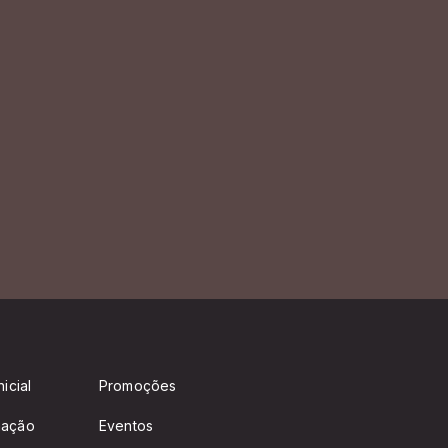
icial
Promoções
mação
Eventos