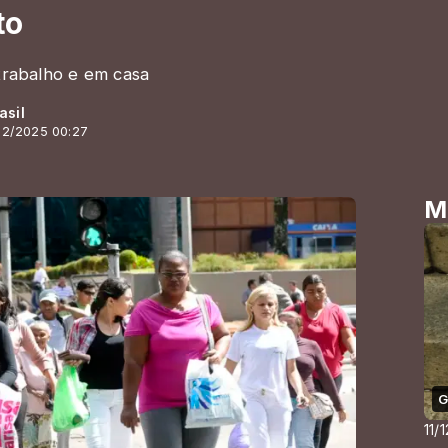
to
 trabalho e em casa
asil
/12/2025 00:27
M
G
11/