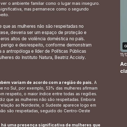
ver o ambiente familiar como o lugar mais inseguro.
 significativa, mas permanece como o segundo
eito.
 que as mulheres não são respeitadas no
m tese, deveria ser um espaço de proteção e
eros altos de violência doméstica no país.
ta perigo e desrespeito, conforme demonstram
G
a a antropóloga e líder de Políticas Públicas
11/
heres do Instituto Natura, Beatriz Accioly.
Ac
cl
mbém variam de acordo com a região do país.
A
e no Sul, por exemplo, 53% das mulheres afirmam
m respeito, o maior índice entre todas as regiões.
diz que as mulheres não são respeitadas. Embora
m relação ao Nordeste, o Sudeste aparece logo em
ão são respeitadas, seguido do Centro-Oeste
 há uma presença significativa de mulheres que