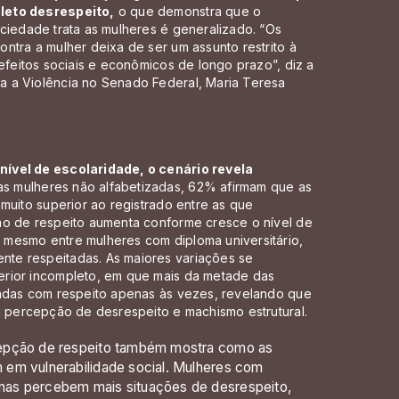
leto desrespeito,
o que demonstra que o
ciedade trata as mulheres é generalizado. “Os
ntra a mulher deixa de ser um assunto restrito à
efeitos sociais e econômicos de longo prazo”, diz a
a a Violência no Senado Federal, Maria Teresa
nível de escolaridade, o cenário revela
as mulheres não alfabetizadas, 62% afirmam que as
 muito superior ao registrado entre as que
ão de respeito aumenta conforme cresce o nível de
mesmo entre mulheres com diploma universitário,
te respeitadas. As maiores variações se
erior incompleto, em que mais da metade das
tadas com respeito apenas às vezes, revelando que
a percepção de desrespeito e machismo estrutural.
cepção de respeito também mostra como as
 em vulnerabilidade social. Mulheres com
nas percebem mais situações de desrespeito,