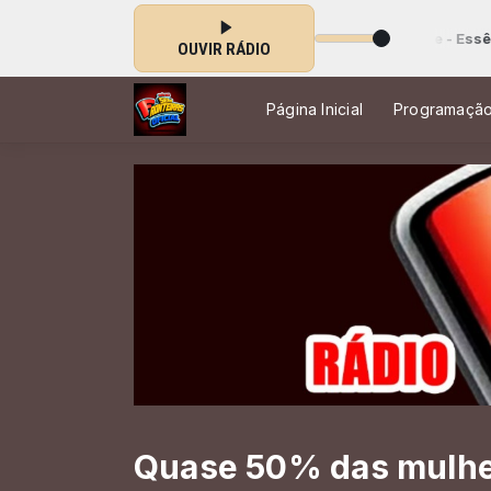
s 00:00 às 16:00 -
Tocando agora: João Alexandre - Essência de Deus
OUVIR RÁDIO
Página Inicial
Programaçã
Quase 50% das mulher