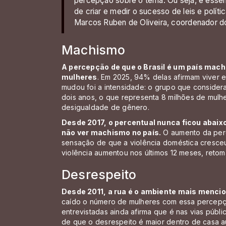
percepção sobre o tema. Ou seja, é essen
de criar e medir o sucesso de leis e políti
Marcos Ruben de Oliveira, coordenador do
Machismo
A percepção de que o Brasil é um país mac
mulheres
. Em 2025, 94% delas afirmam viver 
mudou foi a intensidade: o grupo que consider
dois anos, o que representa 8 milhões de mulhe
desigualdade de gênero.
Desde 2017, o percentual nunca ficou abaix
não ver machismo no país.
O aumento da per
sensação de que a violência doméstica cresce
violência aumentou nos últimos 12 meses, retom
Desrespeito
Desde 2011, a rua é o ambiente mais menci
caído o número de mulheres com essa percepç
entrevistadas ainda afirma que é nas vias públi
de que o desrespeito é maior dentro de casa 