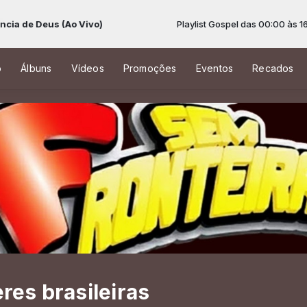
 (Ao Vivo)
Playlist Gospel das 00:00 às 16:00 -
Tocand
o
Álbuns
Vídeos
Promoções
Eventos
Recados
es brasileiras