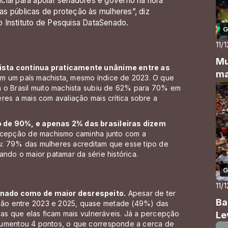
cial para apoiar senadores e governo na hora
cas públicas de proteção às mulheres”, diz
 Instituto de Pesquisa DataSenado.
G
11/
Mu
hista continua praticamente unânime entre as
ma
em um país machista, mesmo índice de 2023. O que
a o Brasil muito machista subiu de 62% para 70% em
res a mais com avaliação mais crítica sobre a
o de 90%, e apenas 2% das brasileiras dizem
cepção de machismo caminha junto com a
u: 79% das mulheres acreditam que esse tipo de
ando o maior patamar da série histórica.
G
11/
onado como de maior desrespeito.
Apesar de ter
Ba
ão entre 2023 e 2025, quase metade (49%) das
cas que elas ficam mais vulneráveis. Já a percepção
Le
aumentou 4 pontos, o que corresponde a cerca de